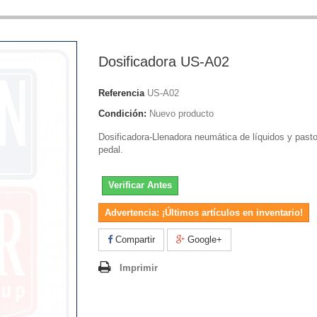
Dosificadora US-A02
Referencia
US-A02
Condición:
Nuevo producto
Dosificadora-Llenadora neumática de líquidos y past
pedal.
Verificar Antes
Advertencia: ¡Últimos artículos en inventario!
Compartir
Google+
Imprimir