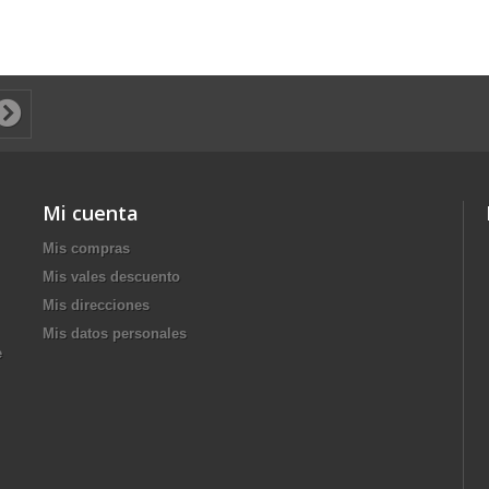
Mi cuenta
Mis compras
Mis vales descuento
Mis direcciones
Mis datos personales
e