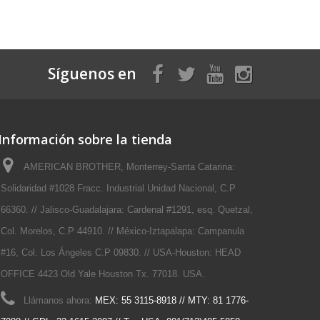
Síguenos en
Información sobre la tienda
AMERICAN BROTHER, Monterrey-Santa Catarina:
Solidaridad #1028 Fracc. Industrial Unidad Nacional, C.P
66360. // Jalisco-Guadalajara: Cardenal #1291, esq. Quetzal,
Col. Morelos, C.P 44910. // México-Iztapalapa: Campanula
#16, Col. Los Ángeles C.P 09830. // USA-Houston: HEAD
OFFICE 4423 Old Yale Houston Tx. 77018. USA.
Llámanos ahora:
MEX: 55 3115-8918 // MTY: 81 1776-