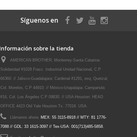
Síguenos en
Información sobre la tienda
AMERICAN BROTHER, Monterrey-Santa Catarina:
Solidaridad #1028 Fracc. Industrial Unidad Nacional, C.P
66360. // Jalisco-Guadalajara: Cardenal #1291, esq. Quetzal,
Col. Morelos, C.P 44910. // México-Iztapalapa: Campanula
#16, Col. Los Ángeles C.P 09830. // USA-Houston: HEAD
OFFICE 4423 Old Yale Houston Tx. 77018. USA.
Llámanos ahora:
MEX: 55 3115-8918 // MTY: 81 1776-
7088 // GDL: 33 1615-3097 // Tex-USA: 001(713)485-5858.