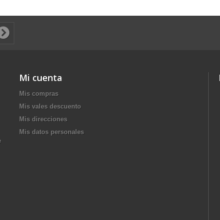
Mi cuenta
Mis compras
Mis vales descuento
Mis direcciones
Mis datos personales
e